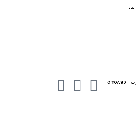
نماد
 omoweb