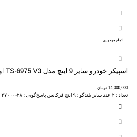
اتمام موجودی
اسپیکر خودرو سایز 9 اینچ مدل TS-6975 V3 اورجینال
14,000,000
تومان
تعداد : ۲ عدد سایز بلندگو : ۹ اینچ فرکانس پاسخ‌گویی : ۲۸-۲۷۰۰۰ هرتز نوع محصول : اسپیکر حساسیت : ۹۲ دسی‌بل