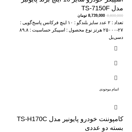
مدل TS-7150F
8,739,000
تومان
8,800,000
تعداد : ۲ عدد سایز بلندگو : ۱۰ اینچ فرکانس پاسخ‌گویی :
۲۷-۲۵۰۰۰ هرتز نوع محصول : اسپیکر حساسیت : ۸۹.۸
دسی‌بل
اتمام موجودی
کامپوننت خودرو پایونیر مدل TS-H170C
بسته دو عددی