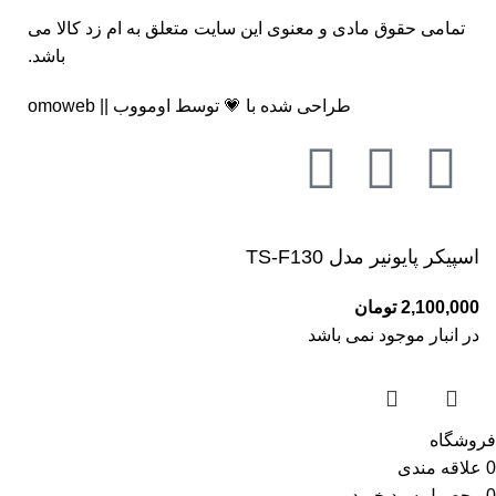
تمامی حقوق مادی و معنوی این سایت متعلق به
ام زد کالا
می
باشد.
طراحی شده با 💗 توسط
اومووب || omoweb
اسپیکر پایونیر مدل TS-F130
2,100,000
تومان
در انبار موجود نمی باشد
فروشگاه
0
علاقه مندی
0
محصول
سبد خرید