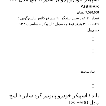
A6998S
7,590,000
تومان
تعداد : ۲ عدد سایز بلندگو : ۹ اینچ فرکانس پاسخ‌گویی :
۲۹-۳۱۰۰۰ هرتز نوع محصول : اسپیکر حساسیت : ۹۳
دسی‌بل
اتمام موجودی
باند / اسپیکر خودرو پایونیر گرد سایز 5 اینچ
مدل TS-F500