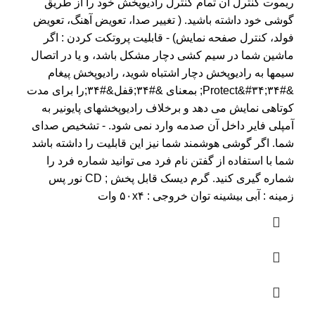
ریموت کنترل آن تمام کنترل رادیوپخش خود را از طریق
گوشی خود داشته باشید. ( تغییر صدا، تعویض آهنگ، تعویض
فولد، کنترل صفحه نمایش) - قابليت پروتكت كردن : اگر
ماشین شما در سیم کشی دچار مشکل باشد، و یا در اتصال
سیمها به رادیوپخش دچار اشتباه شوید، رادیوپخش پیغام
&#۳۴;Protect&#۳۴; بمعنای &#۳۴;قفل&#۳۴;را برای مدت
کوتاهی نمایش می دهد و برخلاف رادیوپخشهای پایونیر به
آمپلی فایر داخل آن صدمه وارد نمی شود. - تشخیص صدای
شما. اگر گوشی هوشمند شما نیز این قابلیت را داشته باشد
شما با استفاده از گفتن نام فرد می توانید شماره فرد را
شماره گیری کنید. گرم دیسک قابل پخش ; CD نور پس
زمینه : آبی بیشینه توان خروجی : ۵۰x۴ وات