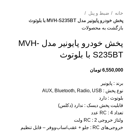
بزرگنمایی تصویر
خانه
ضبط و پنل
پخش خودرو پایونیر مدل MVH-S235BT با بلوتوث
بازگشت به محصولات
پخش خودرو پایونیر مدل MVH-
S235BT با بلوتوث
6,550,000
تومان
برند : پایونیر
نوع پخش : AUX, Bluetooth, Radio, USB
بلوتوث : دارد
قابلیت پخش دیسک : ندارد (دکلس)
تعداد RC : 4 عدد
ولتاژ خروجی RC : 2 ولت
خروجی‌های RC : جلو + عقب/ساب‌ووفر – قابل تنظیم