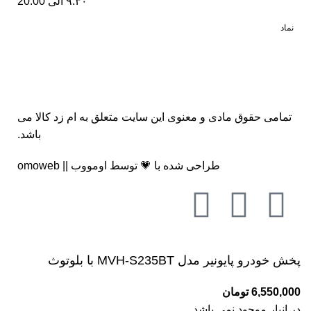
۹:۳۰ الی 20:00
نماد
تمامی حقوق مادی و معنوی این سایت متعلق به
ام زد کالا
می
باشد.
طراحی شده با 💗 توسط
اومووب || omoweb
پخش خودرو پایونیر مدل MVH-S235BT با بلوتوث
6,550,000
تومان
در انبار موجود نمی باشد