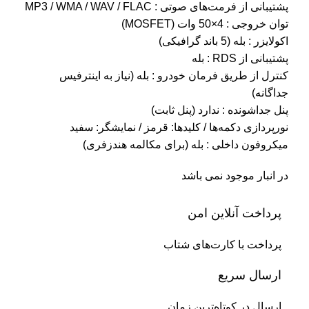
پشتیبانی از فرمت‌های صوتی : MP3 / WMA / WAV / FLAC
توان خروجی : 4×50 وات (MOSFET)
اکولایزر : بله (5 باند گرافیکی)
پشتیبانی از RDS : بله
کنترل از طریق فرمان خودرو : بله (نیاز به اینترفیس
جداگانه)
پنل جداشونده : ندارد (پنل ثابت)
نورپردازی دکمه‌ها / کلیدها: قرمز / نمایشگر: سفید
میکروفون داخلی : بله (برای مکالمه هندزفری)
در انبار موجود نمی باشد
پرداخت آنلاین امن
پرداخت با کارت‌های شتاب
ارسال سریع
ارسال در کوتاه‌ترین زمان