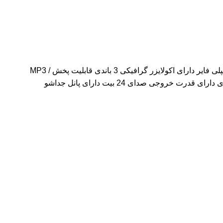
حداکثر قدرت خروجی: 4 عدد خروجی 50 وات ورودی USB فلش و همچنین AUX از جلو 1 جفت خروجی (2 عدد خروجی) 2.5 V برای آمپلی فایر دارای اکولایزر گرافیکی 3 باندی قابلیت پخش MP3 /
WMA / WAV و همچنین CD / CD-RW / CD-R ساپورت رادیو 2 موج FM - AM دارای قابلیت پخش موزیک از گوشی های هوشمند اندرویدی دارای قدرت خروجی صدای 24 بیت دارای پانل جداشو