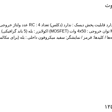
ه‌ها / کلیدها: قرمز / نمایشگر: سفید میکروفون داخلی : بله (برای مکال