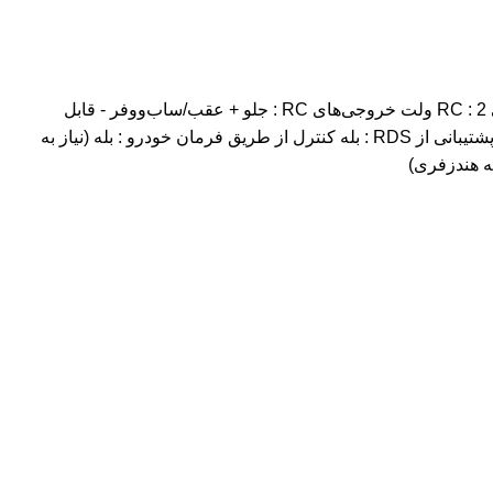
برند : پایونیر نوع پخش : AUX, Bluetooth, Radio, USB بلوتوث : دارد قابلیت پخش دیسک : ندارد (دکلس) تعداد RC : 4 عدد ولتاژ خروجی RC : 2 ولت خروجی‌های RC : جلو + عقب/ساب‌ووفر - قابل
تنظیم پشتیبانی از فرمت‌های صوتی : MP3 / WMA / WAV / FLAC توان خروجی : 4x50 وات (MOSFET) اکولایزر : بله (5 باند گرافیکی) پشتیبانی از RDS : بله کنترل از طریق فرمان خودرو : بله (نیاز به
مه هندزفری)