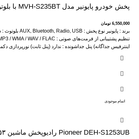
پخش خودرو پایونیر مدل MVH-S235BT با بلوتوث
6,550,000
تومان
اینترفیس جداگانه) پنل جداشونده : ندارد (پنل ثابت) نورپردازی دکم
اتمام موجودی
Pioneer DEH-S1253UB راديوپخش ماشين ۱۲۵۳